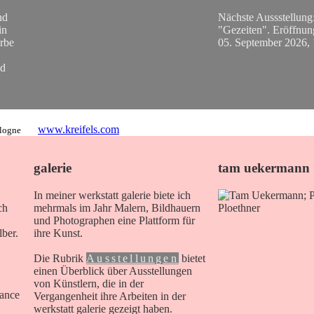
nd
Nächste Aussstellung
in
"Gezeiten". Eröffnu
rbe
05. September 2026, 
ed
www.kreifels.com
ologne
galerie
tam uekermann
In meiner werkstatt galerie biete ich
ch
mehrmals im Jahr Malern, Bildhauern
und Photographen eine Plattform für
ber.
ihre Kunst.
Die Rubrik
Ausstellungen
bietet
einen Überblick über Ausstellungen
von Künstlern, die in der
lance
Vergangenheit ihre Arbeiten in der
werkstatt galerie gezeigt haben.