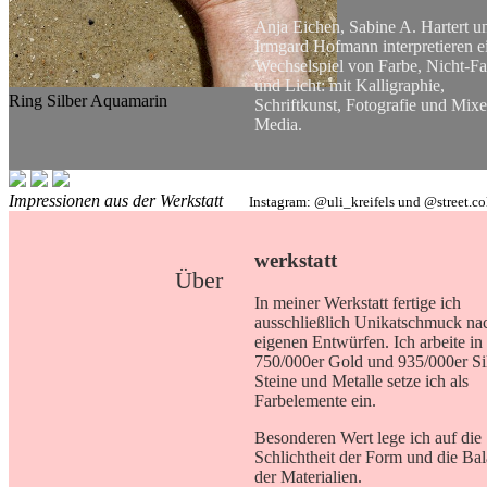
Anja Eichen, Sabine A. Hartert u
Irmgard Hofmann interpretieren e
Wechselspiel von Farbe, Nicht-Fa
und Licht: mit Kalligraphie,
Ring Silber Aquamarin
Schriftkunst, Fotografie und Mix
Media.
Impressionen aus der Werkstatt
Instagram: @uli_kreifels und @street.c
werkstatt
Über
In meiner Werkstatt fertige ich
ausschließlich Unikatschmuck na
eigenen Entwürfen. Ich arbeite in
750/000er Gold und 935/000er Sil
Steine und Metalle setze ich als
Farbelemente ein.
Besonderen Wert lege ich auf die
Schlichtheit der Form und die Ba
der Materialien.