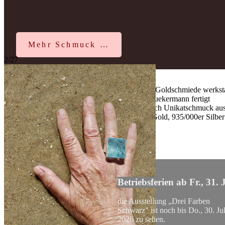
Mehr Schmuck …
2/27
Die Kölner Goldschmiede werksta
galerie tam
u
ekermann fertigt
Über 40 Jahre in
ausschließlich Unikatschmuck au
der Kölner
750/000er Gold, 935/000er Silbe
Südstadt
Edelsteinen.
Betriebsferien ab Fr., 31. J
Aktuell
die Ausstellung „Drei Farben
Schwarz" ist noch bis Do., 30. Jul
2026 zu sehen.