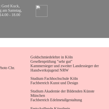
: Gerd Kuck,
ng am Samstag,
14.00 - 18.00
Goldschmiedelehre in Köln
Gesellenprüfung "sehr gut"
Kammersieger und zweiter Landessieger der
Handwerksjugend NRW
Studium Fachhochschule Köln
Fachbereich Kunst und Design
Studium Akademie der Bildenden Künste
München
Fachbereich Edelmetallgestaltung
Freischaffende Künstlerin