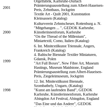
Orgelfabrik, Karlsruhe-Durlach
Prämierungsausstellung zum Albert-Haueisen-
2001
Preis, Zehnthaus, Jockgrim
Textile Art - Quilt 2001, Kunststation
Kleinsassen (Katalog)
Kulturverein Zehntscheuer, Rottenburg a. N.
"Mitgehangen ... ", GEDOK Karlsruhe,
2000
Künstlerinnenforum, Karlsruhe
"On the Thread of the Millenium",
Miniartextil, Como, Italien (Katalog)
6. Int. Minitextilkunst Triennale, Angers,
Frankreich (Katalog)
4. Baltische Biennale Textiler Miniaturen,
Gdansk, Polen
1999
"Art Full Boxes", New Fibre Art, Museum
Hastings, Museum Maidstone, England
Prämierungsaustellung zum Albert-Haueisen-
Preis, Ziegeleimuseum, Jockgrim
12. Int. Minitextilkunst Biennale,
Szombathely, Ungarn, (Katalog)
1998
"Kunst am laufenden Band", GEDOK
Karlsruhe, Künstlerinnenforum, Karlsruhe
Abingdon Art Festival, Abingdon, England
"Das Eine und das Andere", GEDOK