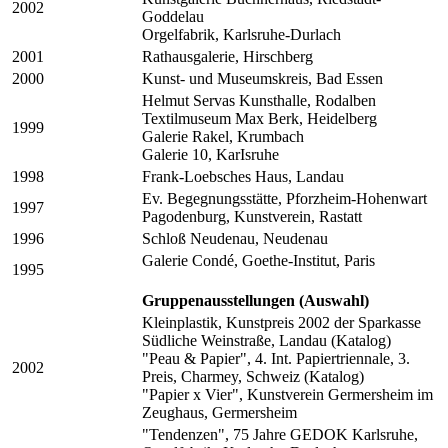
2002
Goddelau
Orgelfabrik, Karlsruhe-Durlach
2001
Rathausgalerie, Hirschberg
2000
Kunst- und Museumskreis, Bad Essen
Helmut Servas Kunsthalle, Rodalben
Textilmuseum Max Berk, Heidelberg
1999
Galerie Rakel, Krumbach
Galerie 10, KarIsruhe
1998
Frank-Loebsches Haus, Landau
Ev. Begegnungsstätte, Pforzheim-Hohenwart
1997
Pagodenburg, Kunstverein, Rastatt
1996
Schloß Neudenau, Neudenau
Galerie Condé, Goethe-Institut, Paris
1995
Gruppenausstellungen (Auswahl)
Kleinplastik, Kunstpreis 2002 der Sparkasse
Südliche Weinstraße, Landau (Katalog)
"Peau & Papier", 4. Int. Papiertriennale, 3.
2002
Preis, Charmey, Schweiz (Katalog)
"Papier x Vier", Kunstverein Germersheim im
Zeughaus, Germersheim
"Tendenzen", 75 Jahre GEDOK Karlsruhe,