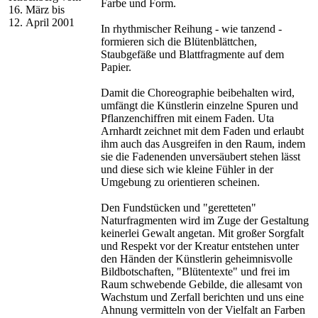
Farbe und Form.
16. März bis
12. April 2001
In rhythmischer Reihung - wie tanzend -
formieren sich die Blütenblättchen,
Staubgefäße und Blattfragmente auf dem
Papier.
Damit die Choreographie beibehalten wird,
umfängt die Künstlerin einzelne Spuren und
Pflanzenchiffren mit einem Faden. Uta
Arnhardt zeichnet mit dem Faden und erlaubt
ihm auch das Ausgreifen in den Raum, indem
sie die Fadenenden unversäubert stehen lässt
und diese sich wie kleine Fühler in der
Umgebung zu orientieren scheinen.
Den Fundstücken und "geretteten"
Naturfragmenten wird im Zuge der Gestaltung
keinerlei Gewalt angetan. Mit großer Sorgfalt
und Respekt vor der Kreatur entstehen unter
den Händen der Künstlerin geheimnisvolle
Bildbotschaften, "Blütentexte" und frei im
Raum schwebende Gebilde, die allesamt von
Wachstum und Zerfall berichten und uns eine
Ahnung vermitteln von der Vielfalt an Farben