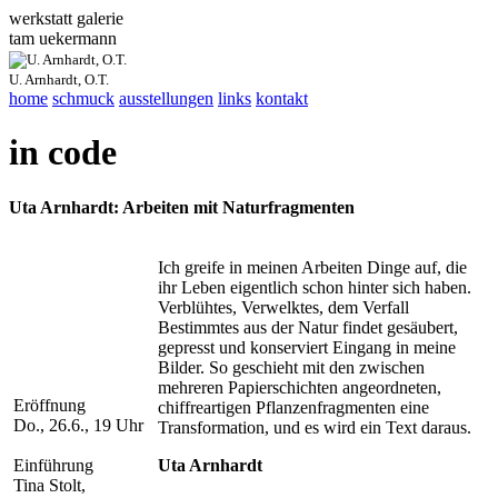
werkstatt galerie
tam
u
ekermann
U. Arnhardt, O.T.
home
schmuck
ausstellungen
links
kontakt
in code
Uta Arnhardt: Arbeiten mit Naturfragmenten
Ich greife in meinen Arbeiten Dinge auf, die
ihr Leben eigentlich schon hinter sich haben.
Verblühtes, Verwelktes, dem Verfall
Bestimmtes aus der Natur findet gesäubert,
gepresst und konserviert Eingang in meine
Bilder. So geschieht mit den zwischen
mehreren Papierschichten angeordneten,
Eröffnung
chiffreartigen Pflanzenfragmenten eine
Do., 26.6., 19 Uhr
Transformation, und es wird ein Text daraus.
Einführung
Uta Arnhardt
Tina Stolt,