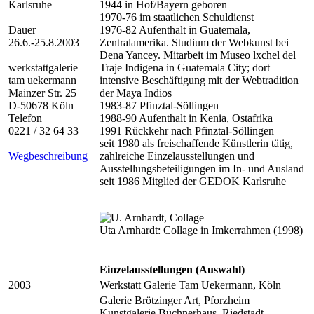
Karlsruhe
1944 in Hof/Bayern geboren
1970-76 im staatlichen Schuldienst
Dauer
1976-82 Aufenthalt in Guatemala,
26.6.-25.8.2003
Zentralamerika. Studium der Webkunst bei
Dena Yancey. Mitarbeit im Museo lxchel del
werkstattgalerie
Traje Indigena in Guatemala City; dort
tam uekermann
intensive Beschäftigung mit der Webtradition
Mainzer Str. 25
der Maya Indios
D-50678 Köln
1983-87 Pfinztal-Söllingen
Telefon
1988-90 Aufenthalt in Kenia, Ostafrika
0221 / 32 64 33
1991 Rückkehr nach Pfinztal-Söllingen
seit 1980 als freischaffende Künstlerin tätig,
Wegbeschreibung
zahlreiche Einzelausstellungen und
Ausstellungsbeteiligungen im In- und Ausland
seit 1986 Mitglied der GEDOK Karlsruhe
Uta Arnhardt: Collage in Imkerrahmen (1998)
Einzelausstellungen (Auswahl)
2003
Werkstatt Galerie Tam Uekermann, Köln
Galerie Brötzinger Art, Pforzheim
Kunstgalerie Büchnerhaus, Riedstadt-