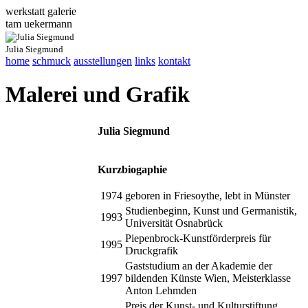
werkstatt galerie
tam
u
ekermann
Julia Siegmund
home
schmuck
ausstellungen
links
kontakt
Malerei und Grafik
Julia Siegmund
Kurzbiogaphie
1974
geboren in Friesoythe, lebt in Münster
Studienbeginn, Kunst und Germanistik,
1993
Universität Osnabrück
Piepenbrock-Kunstförderpreis für
1995
Druckgrafik
Gaststudium an der Akademie der
1997
bildenden Künste Wien, Meisterklasse
Anton Lehmden
Preis der Kunst- und Kulturstiftung