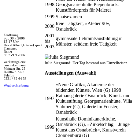
1998
Georgsmarienhütte Piepenbrock-
Kunstförderpreis für Malerei
1999
Staatsexamen
freie Tätigkeit, »Atelier 90«,
2000
Osnabrück
2001
Eröffnung
gymnasiale Lehramtsausbildung in
So., 30.7.2006
bis
12-17 Uhr
Münster, seitdem freie Tätigkeit
David Albert(Gitarre) spielt
2003
Flamenco
Dauer
30.7.-9.9.2006
werkstattgalerie
Julia Siegmund: Der Tag bestand aus Einzelheiten
tam uekermann
Mainzer Str. 25
D-50678 Köln
Ausstellungen (Auswahl)
Telefon
0221 / 32 64 33
»Neue Grafik«, Akademie der
Wegbeschreibung
bildenden Künste, Wien (G) 1998
Rathausgalerie Osnabrück, Kunst- und
1997
Kulturstiftung Georgsmarienhütte, Villa
Stahmer (G), Galerie im Fenster,
Osnabrück
Kunsthalle Dominikanerkirche,
Osnabrück (G), »Zirkelschlag – Junge
1999
Kunst aus Osnabrück«, Kunstverein
Cloppenburg (G)