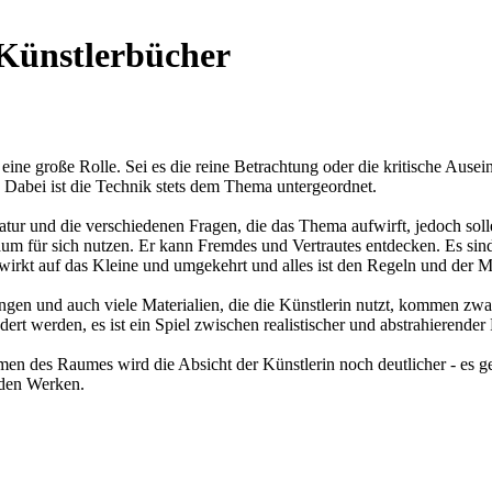
 Künstlerbücher
ine große Rolle. Sei es die reine Betrachtung oder die kritische Ausei
Dabei ist die Technik stets dem Thema untergeordnet.
r und die verschiedenen Fragen, die das Thema aufwirft, jedoch solle
iraum für sich nutzen. Er kann Fremdes und Vertrautes entdecken. Es s
rkt auf das Kleine und umgekehrt und alles ist den Regeln und der 
n und auch viele Materialien, die die Künstlerin nutzt, kommen zwar d
rt werden, es ist ein Spiel zwischen realistischer und abstrahierende
n des Raumes wird die Absicht der Künstlerin noch deutlicher - es ge
 den Werken.