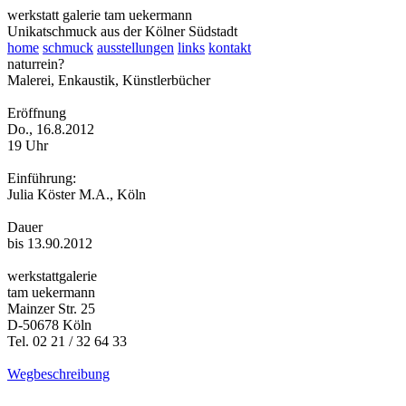
werkstatt galerie
tam
u
ekermann
Unikatschmuck aus der Kölner Südstadt
home
schmuck
ausstellungen
links
kontakt
naturrein?
Malerei, Enkaustik, Künstlerbücher
Eröffnung
Do., 16.8.2012
19 Uhr
Einführung:
Julia Köster M.A., Köln
Dauer
bis 13.90.2012
werkstattgalerie
tam
u
ekermann
Mainzer Str. 25
D-50678 Köln
Tel. 02 21 / 32 64 33
Wegbeschreibung