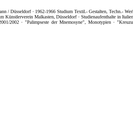
ttmann / Düsseldorf · 1962-1966 Studium Textil.- Gestalten, Techn.- We
ünstlerverein Malkasten, Düsseldorf · Studienaufenthalte in Italien,
001/2002 · "Palimpseste der Mnemosyne", Monotypien · "Kreuzunge