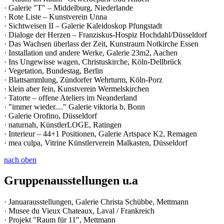
· Galerie "T" – Middelburg, Niederlande
· Rote Liste – Kunstverein Unna
· Sichtweisen II – Galerie Kaleidoskop Pfungstadt
· Dialoge der Herzen – Franziskus-Hospiz Hochdahl/Düsseldorf
· Das Wachsen überlass der Zeit, Kunstraum Notkirche Essen
· Installation und andere Werke, Galerie 23m2, Aachen
· Ins Ungewisse wagen, Christuskirche, Köln-Dellbrück
· Vegetation, Bundestag, Berlin
· Blattsammlung, Zündorfer Wehrturm, Köln-Porz
· klein aber fein, Kunstverein Wermelskirchen
· Tatorte – offene Ateliers im Neanderland
· "immer wieder...." Galerie viktoria b, Bonn
· Galerie Orofino, Düsseldorf
· naturnah, KünstlerLOGE, Ratingen
· Interieur – 44+1 Positionen, Galerie Artspace K2, Remagen
· mea culpa, Vitrine Künstlerverein Malkasten, Düsseldorf
nach oben
Gruppenausstellungen u.a
· Januarausstellungen, Galerie Christa Schübbe, Mettmann
· Musee du Vieux Chateaux, Laval / Frankreich
· Projekt "Raum für 11", Mettmann