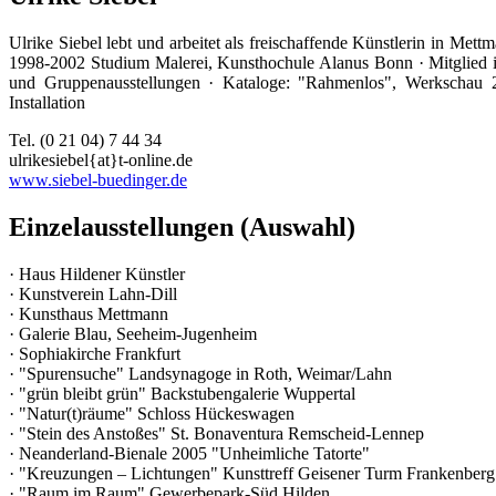
Ulrike Siebel lebt und arbeitet als freischaffende Künstlerin in Me
1998-2002 Studium Malerei, Kunsthochule Alanus Bonn · Mitglied im K
und Gruppenausstellungen · Kataloge: "Rahmenlos", Werkschau 2
Installation
Tel. (0 21 04) 7 44 34
ulrikesiebel{at}t-online.de
www.siebel-buedinger.de
Einzelausstellungen (Auswahl)
· Haus Hildener Künstler
· Kunstverein Lahn-Dill
· Kunsthaus Mettmann
· Galerie Blau, Seeheim-Jugenheim
· Sophiakirche Frankfurt
· "Spurensuche" Landsynagoge in Roth, Weimar/Lahn
· "grün bleibt grün" Backstubengalerie Wuppertal
· "Natur(t)räume" Schloss Hückeswagen
· "Stein des Anstoßes" St. Bonaventura Remscheid-Lennep
· Neanderland-Bienale 2005 "Unheimliche Tatorte"
· "Kreuzungen – Lichtungen" Kunsttreff Geisener Turm Frankenberg
· "Raum im Raum" Gewerbepark-Süd Hilden