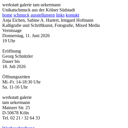
werkstatt galerie
tam
u
ekermann
Unikatschmuck aus der Kölner Südstadt
home
schmuck
ausstellungen
links
kontakt
Anja Eichen, Sabine A. Hartert, Irmgard Hofmann
Kalligrafie und Schriftkunst, Fotografie, Mixed Media
Vernissage
Donnerstag, 11. Juni 2026
19 Uhr
Eröffnung
Georg Schnitzler
Dauer bis
18. Juli 2026
Öffnungszeiten
Mi.-Fr. 14-18:30 Uhr
Sa. 11-16 Uhr
werkstatt galerie
tam
u
ekermann
Mainzer Str. 25
D-50678 Köln
Tel. 02 21 / 32 64 33